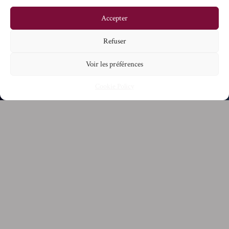
Accepter
Refuser
Voir les préférences
Cookie Policy
Château Rochebelle, Saint-Emilion Grand Cru
Classé, covers 3 hectares of vines in an
exceptional setting on the asteriated limestone
plateau. The vineyard is planted with 85%