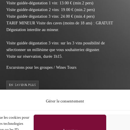
Visite guidée-dégustation 1 vin: 13.00 € (min.2 pers)
Visite guidée-dégustation 2 vins: 19.00 € (min.2 pers)
Visite guidée dégustation 3 vins: 24.00 € (min.4 pers)
TARIF MINEUR Visite des caves (moins de 18 ans) : GRATUIT
Dégustation interdite au mineur.
Visite guidée dégustation 3 vins: sur les 3 vins possibilité de
sélectionner un millésime que vous souhaiteriez déguster.
Visite sur réservation, durée 1h15.
Excursions pour les groupes / Wines Tours
EN SAVOIR PLUS
Gérer le consentement
Pour toute visite veuillez nous appeler au 05.57.51.30.71 ou
envoyer un mail à faniest@orange.fr
que les cookies pour
es technologies
RÉSERVATION
RETOUR
on ou les ID